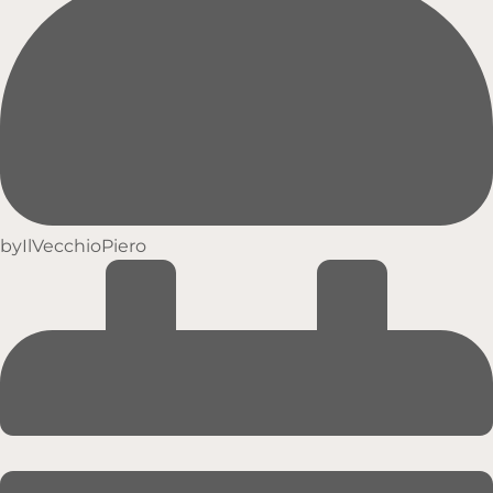
by
IlVecchioPiero