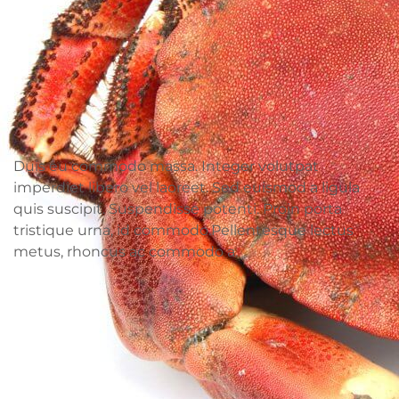
Duis eu commodo massa. Integer volutpat
imperdiet libero vel laoreet. Sed euismod a ligula
quis suscipit. Suspendisse potenti. Proin porta
tristique urna, id commodo.Pellentesque lectus
metus, rhoncus ac commodo a.