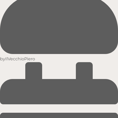
by
IlVecchioPiero