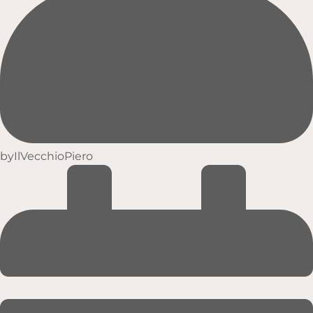
by
IlVecchioPiero