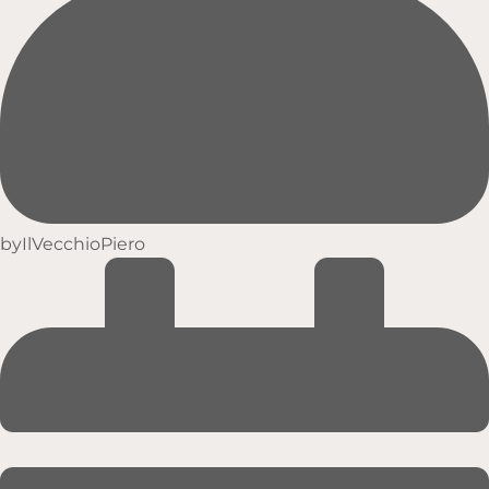
by
IlVecchioPiero