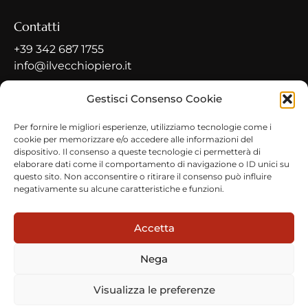
Contatti
+39 342 687 1755
info@ilvecchiopiero.it
Contatti
Gestisci Consenso Cookie
Indirizzo
Per fornire le migliori esperienze, utilizziamo tecnologie come i
cookie per memorizzare e/o accedere alle informazioni del
Via Roma, 15, 26010 Pianengo CR
dispositivo. Il consenso a queste tecnologie ci permetterà di
elaborare dati come il comportamento di navigazione o ID unici su
questo sito. Non acconsentire o ritirare il consenso può influire
negativamente su alcune caratteristiche e funzioni.
Privacy Policy
© Copyright 2026
Tutti i diritti riservati
Il Vecchio Piero
Accetta
Nega
Visualizza le preferenze