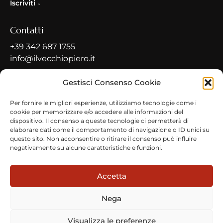
Iscriviti
Contatti
+39 342 687 1755
info@ilvecchiopiero.it
Contatti
Gestisci Consenso Cookie
Indirizzo
Per fornire le migliori esperienze, utilizziamo tecnologie come i
cookie per memorizzare e/o accedere alle informazioni del
Via Roma, 15, 26010 Pianengo CR
dispositivo. Il consenso a queste tecnologie ci permetterà di
elaborare dati come il comportamento di navigazione o ID unici su
questo sito. Non acconsentire o ritirare il consenso può influire
negativamente su alcune caratteristiche e funzioni.
Privacy Policy
© Copyright 2026
Tutti i diritti riservati
Il Vecchio Piero
Accetta
Nega
Visualizza le preferenze