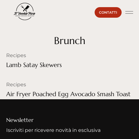
CONTATTI
La Ma
Il Vecc
Sei un
Brunch
Recipes
Lamb Satay Skewers
Recipes
Air Fryer Poached Egg Avocado Smash Toast
Newsletter
Iscriviti per ricevere novità in esclusiva