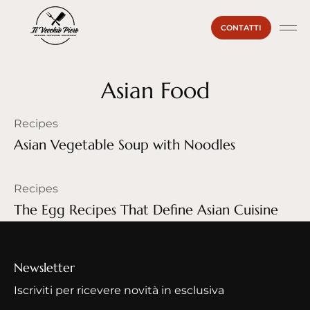
CONTATTI
La Ma
Il Vecc
Sei un
Asian Food
Recipes
Asian Vegetable Soup with Noodles
Recipes
The Egg Recipes That Define Asian Cuisine
Newsletter
Iscriviti per ricevere novità in esclusiva