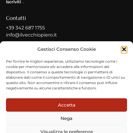
Iscriviti
Contatti
+39 342 687 1755
info@ilvecchiopiero.it
Contatti
Gestisci Consenso Cookie
Indirizzo
Per fornire le migliori esperienze, utilizziamo tecnologie come i
cookie per memorizzare e/o accedere alle informazioni del
Via Roma, 15, 26010 Pianengo CR
dispositivo. Il consenso a queste tecnologie ci permetterà di
elaborare dati come il comportamento di navigazione o ID unici su
questo sito. Non acconsentire o ritirare il consenso può influire
negativamente su alcune caratteristiche e funzioni.
Privacy Policy
© Copyright 2026
Tutti i diritti riservati
Il Vecchio Piero
Accetta
Nega
Visualizza le preferenze