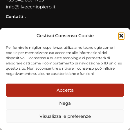
info@ilvecchiopiero.it
Contatti
Indirizzo
Gestisci Consenso Cookie
Via Roma, 15, 26010 Pianengo CR
Per fornire le migliori esperienze, utilizziamo tecnologie come i
cookie per memorizzare e/o accedere alle informazioni del
dispositivo. Il consenso a queste tecnologie ci permetterà di
Privacy Policy
elaborare dati come il comportamento di navigazione o ID unici su
questo sito. Non acconsentire o ritirare il consenso può influire
© Copyright 2026
Tutti i diritti riservati
Il Vecchio Piero
negativamente su alcune caratteristiche e funzioni.
Accetta
Nega
Visualizza le preferenze