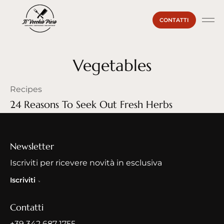
CONTATTI
La Ma
Il Vecc
Sei un
Vegetables
Recipes
24 Reasons To Seek Out Fresh Herbs
Newsletter
Iscriviti per ricevere novità in esclusiva
Iscriviti
Contatti
+39 342 687 1755